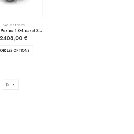
BAGUES PERLES
Bagues Perles 1,04 carat SI , H 18k or blanc – 18k or jaune
2408,00
€
OIR LES OPTIONS