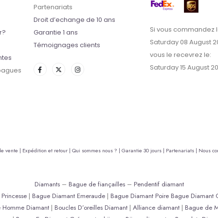
Partenariats
Droit d’echange de 10 ans
Si vous commandez l
r?
Garantie 1 ans
Saturday 08 August 2
Témoignages clients
vous le recevrez le:
ntes
Saturday 15 August 2
 bagues
de vente |
Expédition et retour |
Qui sommes nous ? |
Garantie 30 jours |
Partenariats |
Nous con
Diamants
–
Bague de fiançailles
–
Pendentif diamant
Princesse
|
Bague Diamant Emeraude
|
Bague Diamant Poire
Bague Diamant 
e Homme Diamant
|
Boucles D’oreilles Diamant
|
Alliance diamant
|
Bague de M