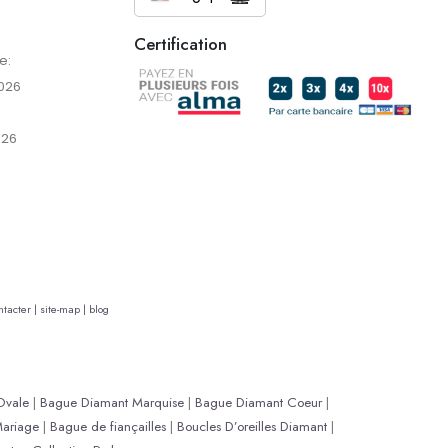
Certification
e:
026
026
tacter |
site-map |
blog
Ovale
|
Bague Diamant Marquise
|
Bague Diamant Coeur
|
ariage
|
Bague de fiançailles
|
Boucles D’oreilles Diamant
|