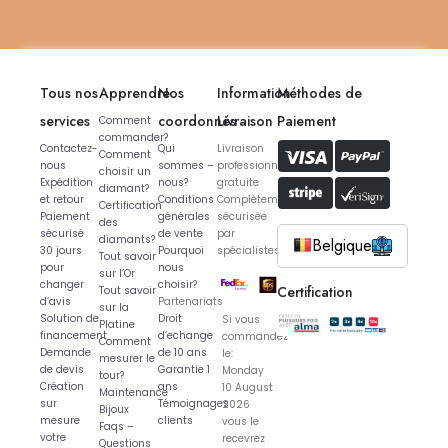
Tous nos
Apprendre
Nos
Information
Méthodes de
services
coordonnés
Livraison
Paiement
Comment
commander?
Contactez-
Qui
Livraison
Comment
nous
sommes –
professionnelle
choisir un
Expédition
nous?
gratuite
diamant?
et retour
Conditions
Complètement
Certification
Paiement
générales
sécurisée
des
sécurisé
de vente
par
diamants?
Belgique
30 jours
Pourquoi
spécialistes
Tout savoir
pour
nous
sur l’Or
changer
choisir?
Certification
Tout savoir
d’avis
Partenariats
sur la
Solution de
Droit
Si vous
Platine
financement
d’echange
commandez
Comment
Demande
de 10 ans
le:
mesurer le
de devis
Garantie 1
Monday
tour?
Création
ans
10 August
Maintenance
sur
Témoignages
2026
Bijoux
mesure
clients
vous le
Faqs –
votre
recevrez
Questions