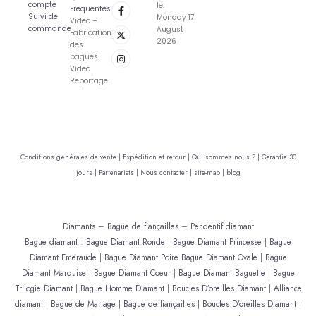
compte
le:
Frequentes
Suivi de
Monday 17
Video –
commande
August
Fabrication
2026
des
bagues
Video
Reportage
Conditions générales de vente |
Expédition et retour |
Qui sommes nous ? |
Garantie 30
jours |
Partenariats |
Nous contacter |
site-map |
blog
Diamants
–
Bague de fiançailles
–
Pendentif diamant
Bague diamant
:
Bague Diamant Ronde
|
Bague Diamant Princesse
|
Bague
Diamant Emeraude
|
Bague Diamant Poire
Bague Diamant Ovale
|
Bague
Diamant Marquise
|
Bague Diamant Coeur
|
Bague Diamant Baguette
|
Bague
Trilogie Diamant
|
Bague Homme Diamant
|
Boucles D’oreilles Diamant
|
Alliance
diamant
|
Bague de Mariage
|
Bague de fiançailles
|
Boucles D’oreilles Diamant
|