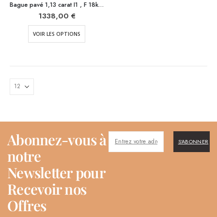
Bague pavé 1,13 carat I1 , F 18k or blanc – 18k or jaune
1338,00
€
VOIR LES OPTIONS
Abonnez-vous à
S'ABONNER
notre
Newsletter pour
Recevoir nos
Offres