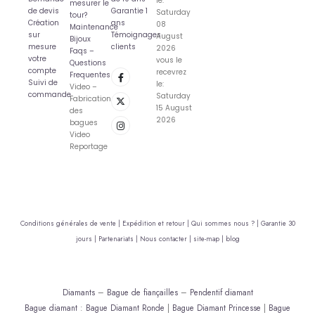
le:
mesurer le
de devis
Garantie 1
Saturday
tour?
Création
ans
08
Maintenance
sur
Témoignages
August
Bijoux
mesure
clients
2026
Faqs –
votre
vous le
Questions
compte
recevrez
Frequentes
Suivi de
le:
Video –
commande
Saturday
Fabrication
15 August
des
2026
bagues
Video
Reportage
Conditions générales de vente |
Expédition et retour |
Qui sommes nous ? |
Garantie 30
jours |
Partenariats |
Nous contacter |
site-map |
blog
Diamants
–
Bague de fiançailles
–
Pendentif diamant
Bague diamant
:
Bague Diamant Ronde
|
Bague Diamant Princesse
|
Bague