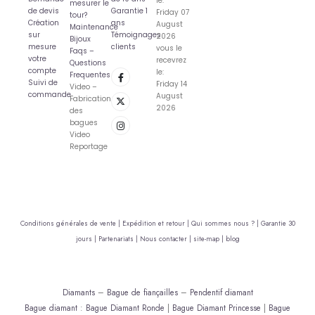
le:
mesurer le
de devis
Garantie 1
Friday 07
tour?
Création
ans
August
Maintenance
sur
Témoignages
2026
Bijoux
mesure
clients
vous le
Faqs –
votre
recevrez
Questions
compte
le:
Frequentes
Suivi de
Friday 14
Video –
commande
August
Fabrication
2026
des
bagues
Video
Reportage
Conditions générales de vente |
Expédition et retour |
Qui sommes nous ? |
Garantie 30
jours |
Partenariats |
Nous contacter |
site-map |
blog
Diamants
–
Bague de fiançailles
–
Pendentif diamant
Bague diamant
:
Bague Diamant Ronde
|
Bague Diamant Princesse
|
Bague