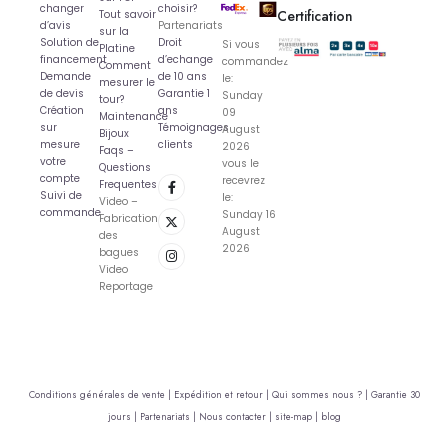
changer
choisir?
Certification
Tout savoir
d’avis
Partenariats
sur la
Solution de
Droit
Si vous
Platine
financement
d’echange
commandez
Comment
Demande
de 10 ans
le:
mesurer le
de devis
Garantie 1
Sunday
tour?
Création
ans
09
Maintenance
sur
Témoignages
August
Bijoux
mesure
clients
2026
Faqs –
votre
vous le
Questions
compte
recevrez
Frequentes
Suivi de
le:
Video –
commande
Sunday 16
Fabrication
August
des
2026
bagues
Video
Reportage
Conditions générales de vente |
Expédition et retour |
Qui sommes nous ? |
Garantie 30
jours |
Partenariats |
Nous contacter |
site-map |
blog