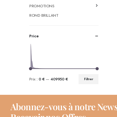
PROMOTIONS
ROND BRILLANT
Price
Prix :
0 €
—
409950 €
Filtrer
Abonnez-vous à notre News
Recevoir nos Offres