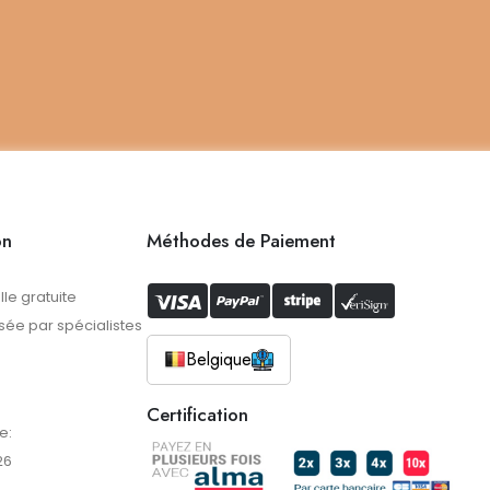
on
Méthodes de Paiement
lle gratuite
ée par spécialistes
Belgique
Certification
e:
26