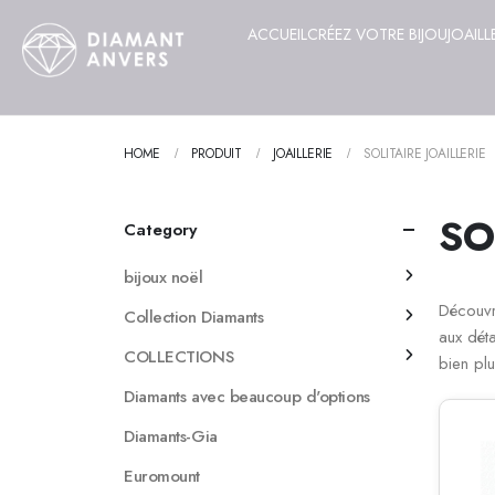
ACCUEIL
CRÉEZ VOTRE BIJOU
JOAILL
HOME
PRODUIT
JOAILLERIE
SOLITAIRE JOAILLERIE
SO
Category
bijoux noël
Découvr
Collection Diamants
aux déta
COLLECTIONS
bien plu
Diamants avec beaucoup d'options
Diamants-Gia
Euromount