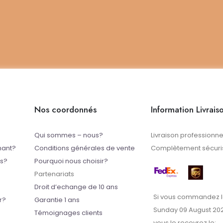
Nos coordonnés
Information Livrais
Qui sommes – nous?
Livraison professionne
mant?
Conditions générales de vente
Complètement sécuris
ts?
Pourquoi nous choisir?
Partenariats
Droit d’echange de 10 ans
Si vous commandez l
r?
Garantie 1 ans
Sunday 09 August 20
Témoignages clients
vous le recevrez le: