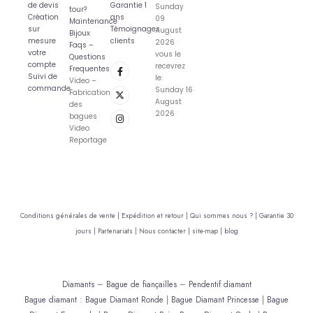
de devis
Garantie 1
Sunday
tour?
Création
ans
09
Maintenance
sur
Témoignages
August
Bijoux
mesure
clients
2026
Faqs –
votre
vous le
Questions
compte
recevrez
Frequentes
Suivi de
le:
Video –
commande
Sunday 16
Fabrication
August
des
2026
bagues
Video
Reportage
Conditions générales de vente |
Expédition et retour |
Qui sommes nous ? |
Garantie 30
jours |
Partenariats |
Nous contacter |
site-map |
blog
Diamants
–
Bague de fiançailles
–
Pendentif diamant
Bague diamant
:
Bague Diamant Ronde
|
Bague Diamant Princesse
|
Bague