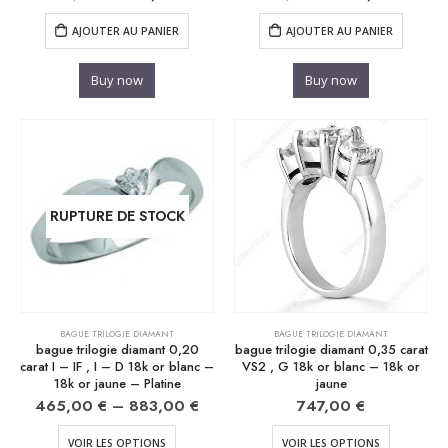
AJOUTER AU PANIER
AJOUTER AU PANIER
Buy now
Buy now
RUPTURE DE STOCK
BAGUE TRILOGIE DIAMANT
BAGUE TRILOGIE DIAMANT
bague trilogie diamant 0,20
bague trilogie diamant 0,35 carat
carat I – IF , I – D 18k or blanc –
VS2 , G 18k or blanc – 18k or
18k or jaune – Platine
jaune
465,00
€
–
883,00
€
747,00
€
VOIR LES OPTIONS
VOIR LES OPTIONS