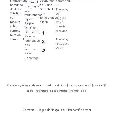
financement
d’echange
commandez
Comment
Demande
de 10 ans
le:
mesurer le
de devis
Garantie 1
Thursday
tour?
Création
ans
06
Maintenance
sur
Témoignages
August
Bijoux
mesure
clients
2026
Faqs –
votre
vous le
Questions
compte
recevrez
Frequentes
Suivi de
le:
Video –
commande
Thursday
Fabrication
13 August
des
2026
bagues
Video
Reportage
Conditions générales de vente |
Expédition et retour |
Qui sommes nous ? |
Garantie 30
jours |
Partenariats |
Nous contacter |
site-map |
blog
Diamants
–
Bague de fiançailles
–
Pendentif diamant