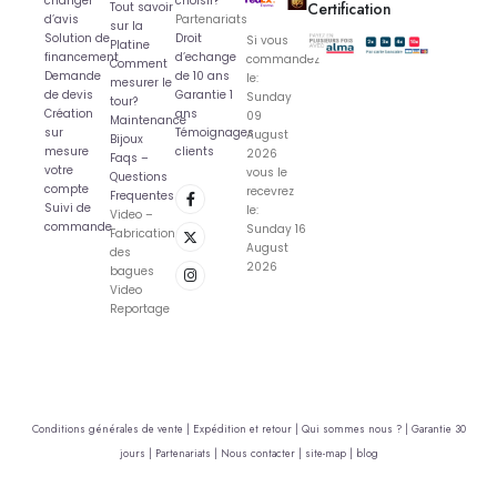
changer
choisir?
Certification
Tout savoir
d’avis
Partenariats
sur la
Solution de
Droit
Si vous
Platine
financement
d’echange
commandez
Comment
Demande
de 10 ans
le:
mesurer le
de devis
Garantie 1
Sunday
tour?
Création
ans
09
Maintenance
sur
Témoignages
August
Bijoux
mesure
clients
2026
Faqs –
votre
vous le
Questions
compte
recevrez
Frequentes
Suivi de
le:
Video –
commande
Sunday 16
Fabrication
August
des
2026
bagues
Video
Reportage
Conditions générales de vente |
Expédition et retour |
Qui sommes nous ? |
Garantie 30
jours |
Partenariats |
Nous contacter |
site-map |
blog