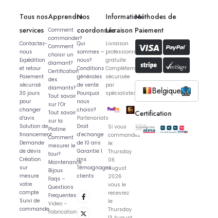
Tous nos
Apprendre
Nos
Information
Méthodes de
services
coordonnés
Livraison
Paiement
Comment
commander?
Contactez-
Qui
Livraison
Comment
nous
sommes –
professionnelle
choisir un
Expédition
nous?
gratuite
diamant?
et retour
Conditions
Complètement
Certification
Paiement
générales
sécurisée
des
sécurisé
de vente
par
diamants?
Belgique
30 jours
Pourquoi
spécialistes
Tout savoir
pour
nous
sur l’Or
changer
choisir?
Certification
Tout savoir
d’avis
Partenariats
sur la
Solution de
Droit
Si vous
Platine
financement
d’echange
commandez
Comment
Demande
de 10 ans
le:
mesurer le
de devis
Garantie 1
Thursday
tour?
Création
ans
06
Maintenance
sur
Témoignages
August
Bijoux
mesure
clients
2026
Faqs –
votre
vous le
Questions
compte
recevrez
Frequentes
Suivi de
le:
Video –
commande
Thursday
Fabrication
13 August