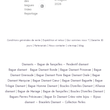
des
2026
bagues
Video
Reportage
Conditions générales de vente |
Expédition et retour |
Qui sommes nous ? |
Garantie 30
jours |
Partenariats |
Nous contacter |
site-map |
blog
Diamants
–
Bague de fiançailles
–
Pendentif diamant
Bague diamant
:
Bague Diamant Ronde
|
Bague Diamant Princesse
|
Bague
Diamant Emeraude
|
Bague Diamant Poire
Bague Diamant Ovale
|
Bague
Diamant Marquise
|
Bague Diamant Coeur
|
Bague Diamant Baguette
|
Bague
Trilogie Diamant
|
Bague Homme Diamant
|
Boucles D’oreilles Diamant
|
Alliance
diamant
|
Bague de Mariage
|
Bague de fiançailles
|
Boucles D’oreilles Diamant
|
Bagues Pierres Précieuses
|
Bague En Diamant
Créez votre bijou
–
Bijoux
diamant
–
Bracelets Diamant
–
Collection Perles