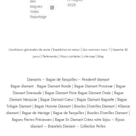
des
2026
bagues
Video
Reportage
Conditions générales de vente |
Expédition et retour |
Qui sommes nous ? |
Garantie 30
jours |
Partenariats |
Nous contacter |
site-map |
blog
Diamants
–
Bague de fiançailles
–
Pendentif diamant
Bague diamant
:
Bague Diamant Ronde
|
Bague Diamant Princesse
|
Bague
Diamant Emeraude
|
Bague Diamant Poire
Bague Diamant Ovale
|
Bague
Diamant Marquise
|
Bague Diamant Coeur
|
Bague Diamant Baguette
|
Bague
Trilogie Diamant
|
Bague Homme Diamant
|
Boucles D’oreilles Diamant
|
Alliance
diamant
|
Bague de Mariage
|
Bague de fiançailles
|
Boucles D’oreilles Diamant
|
Bagues Pierres Précieuses
|
Bague En Diamant
Créez votre bijou
–
Bijoux
diamant
–
Bracelets Diamant
–
Collection Perles