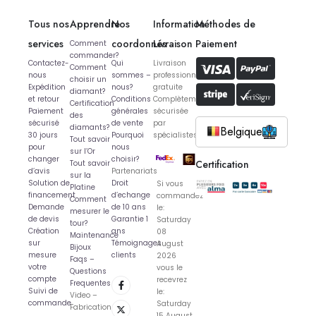
Tous nos
Apprendre
Nos
Information
Méthodes de
services
coordonnés
Livraison
Paiement
Comment
commander?
Contactez-
Qui
Livraison
Comment
nous
sommes –
professionnelle
choisir un
Expédition
nous?
gratuite
diamant?
et retour
Conditions
Complètement
Certification
Paiement
générales
sécurisée
des
sécurisé
de vente
par
diamants?
Belgique
30 jours
Pourquoi
spécialistes
Tout savoir
pour
nous
sur l’Or
changer
choisir?
Certification
Tout savoir
d’avis
Partenariats
sur la
Solution de
Droit
Si vous
Platine
financement
d’echange
commandez
Comment
Demande
de 10 ans
le:
mesurer le
de devis
Garantie 1
Saturday
tour?
Création
ans
08
Maintenance
sur
Témoignages
August
Bijoux
mesure
clients
2026
Faqs –
votre
vous le
Questions
compte
recevrez
Frequentes
Suivi de
le:
Video –
commande
Saturday
Fabrication
15 August