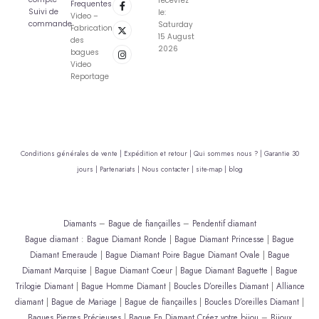
recevrez
Frequentes
Suivi de
le:
Video –
commande
Saturday
Fabrication
15 August
des
2026
bagues
Video
Reportage
Conditions générales de vente |
Expédition et retour |
Qui sommes nous ? |
Garantie 30
jours |
Partenariats |
Nous contacter |
site-map |
blog
Diamants
–
Bague de fiançailles
–
Pendentif diamant
Bague diamant
:
Bague Diamant Ronde
|
Bague Diamant Princesse
|
Bague
Diamant Emeraude
|
Bague Diamant Poire
Bague Diamant Ovale
|
Bague
Diamant Marquise
|
Bague Diamant Coeur
|
Bague Diamant Baguette
|
Bague
Trilogie Diamant
|
Bague Homme Diamant
|
Boucles D’oreilles Diamant
|
Alliance
diamant
|
Bague de Mariage
|
Bague de fiançailles
|
Boucles D’oreilles Diamant
|
Bagues Pierres Précieuses
|
Bague En Diamant
Créez votre bijou
–
Bijoux