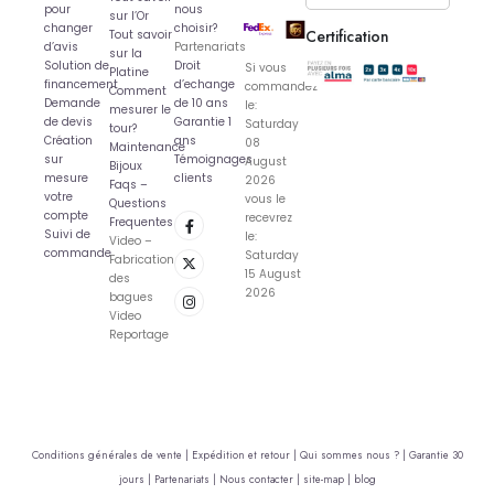
pour
nous
sur l’Or
changer
choisir?
Certification
Tout savoir
d’avis
Partenariats
sur la
Solution de
Droit
Si vous
Platine
financement
d’echange
commandez
Comment
Demande
de 10 ans
le:
mesurer le
de devis
Garantie 1
Saturday
tour?
Création
ans
08
Maintenance
sur
Témoignages
August
Bijoux
mesure
clients
2026
Faqs –
votre
vous le
Questions
compte
recevrez
Frequentes
Suivi de
le:
Video –
commande
Saturday
Fabrication
15 August
des
2026
bagues
Video
Reportage
Conditions générales de vente |
Expédition et retour |
Qui sommes nous ? |
Garantie 30
jours |
Partenariats |
Nous contacter |
site-map |
blog