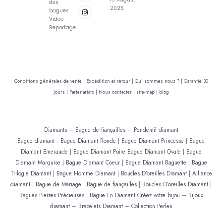
des
2026
bagues
Video
Reportage
Conditions générales de vente |
Expédition et retour |
Qui sommes nous ? |
Garantie 30
jours |
Partenariats |
Nous contacter |
site-map |
blog
Diamants
–
Bague de fiançailles
–
Pendentif diamant
Bague diamant
:
Bague Diamant Ronde
|
Bague Diamant Princesse
|
Bague
Diamant Emeraude
|
Bague Diamant Poire
Bague Diamant Ovale
|
Bague
Diamant Marquise
|
Bague Diamant Coeur
|
Bague Diamant Baguette
|
Bague
Trilogie Diamant
|
Bague Homme Diamant
|
Boucles D’oreilles Diamant
|
Alliance
diamant
|
Bague de Mariage
|
Bague de fiançailles
|
Boucles D’oreilles Diamant
|
Bagues Pierres Précieuses
|
Bague En Diamant
Créez votre bijou
–
Bijoux
diamant
–
Bracelets Diamant
–
Collection Perles