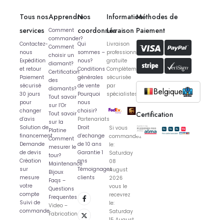
Tous nos
Apprendre
Nos
Information
Méthodes de
services
coordonnés
Livraison
Paiement
Comment
commander?
Contactez-
Qui
Livraison
Comment
nous
sommes –
professionnelle
choisir un
Expédition
nous?
gratuite
diamant?
et retour
Conditions
Complètement
Certification
Paiement
générales
sécurisée
des
sécurisé
de vente
par
diamants?
Belgique
30 jours
Pourquoi
spécialistes
Tout savoir
pour
nous
sur l’Or
changer
choisir?
Certification
Tout savoir
d’avis
Partenariats
sur la
Solution de
Droit
Si vous
Platine
financement
d’echange
commandez
Comment
Demande
de 10 ans
le:
mesurer le
de devis
Garantie 1
Saturday
tour?
Création
ans
08
Maintenance
sur
Témoignages
August
Bijoux
mesure
clients
2026
Faqs –
votre
vous le
Questions
compte
recevrez
Frequentes
Suivi de
le:
Video –
commande
Saturday
Fabrication
15 August