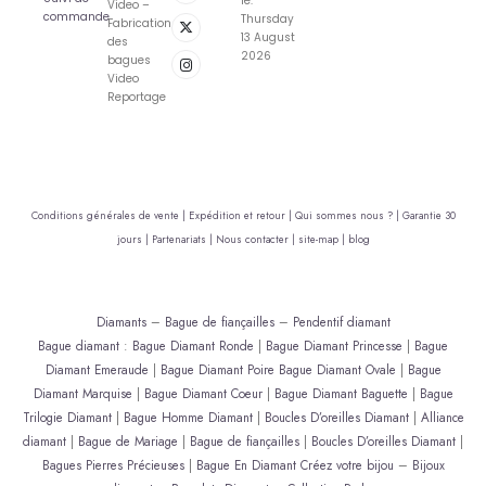
le:
Video –
commande
Thursday
Fabrication
13 August
des
2026
bagues
Video
Reportage
Conditions générales de vente |
Expédition et retour |
Qui sommes nous ? |
Garantie 30
jours |
Partenariats |
Nous contacter |
site-map |
blog
Diamants
–
Bague de fiançailles
–
Pendentif diamant
Bague diamant
:
Bague Diamant Ronde
|
Bague Diamant Princesse
|
Bague
Diamant Emeraude
|
Bague Diamant Poire
Bague Diamant Ovale
|
Bague
Diamant Marquise
|
Bague Diamant Coeur
|
Bague Diamant Baguette
|
Bague
Trilogie Diamant
|
Bague Homme Diamant
|
Boucles D’oreilles Diamant
|
Alliance
diamant
|
Bague de Mariage
|
Bague de fiançailles
|
Boucles D’oreilles Diamant
|
Bagues Pierres Précieuses
|
Bague En Diamant
Créez votre bijou
–
Bijoux