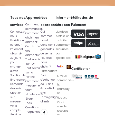
Tous nos
Apprendre
Nos
Information
Méthodes de
services
coordonnés
Livraison
Paiement
Comment
commander?
Contactez-
Qui
Livraison
Comment
nous
sommes –
professionnelle
choisir un
Expédition
nous?
gratuite
diamant?
et retour
Conditions
Complètement
Certification
Paiement
générales
sécurisée
des
sécurisé
de vente
par
diamants?
Belgique
30 jours
Pourquoi
spécialistes
Tout savoir
pour
nous
sur l’Or
changer
choisir?
Certification
Tout savoir
d’avis
Partenariats
sur la
Solution de
Droit
Si vous
Platine
financement
d’echange
commandez
Comment
Demande
de 10 ans
le:
mesurer le
de devis
Garantie 1
Thursday
tour?
Création
ans
06
Maintenance
sur
Témoignages
August
Bijoux
mesure
clients
2026
Faqs –
votre
vous le
Questions
compte
recevrez
Frequentes
Suivi de