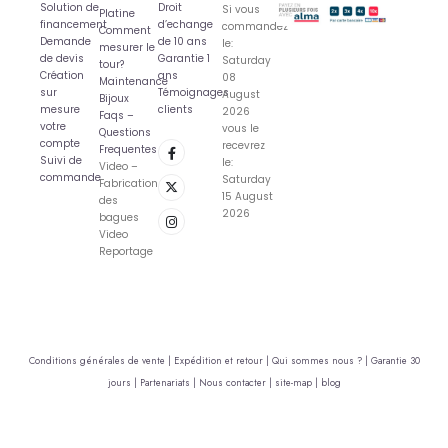
Solution de
Droit
Si vous
Platine
financement
d’echange
commandez
Comment
Demande
de 10 ans
le:
mesurer le
de devis
Garantie 1
Saturday
tour?
Création
ans
08
Maintenance
sur
Témoignages
August
Bijoux
mesure
clients
2026
Faqs –
votre
vous le
Questions
compte
recevrez
Frequentes
Suivi de
le:
Video –
commande
Saturday
Fabrication
15 August
des
2026
bagues
Video
Reportage
Conditions générales de vente |
Expédition et retour |
Qui sommes nous ? |
Garantie 30
jours |
Partenariats |
Nous contacter |
site-map |
blog