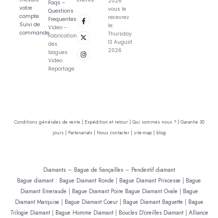
2026
Faqs –
votre
vous le
Questions
compte
recevrez
Frequentes
Suivi de
le:
Video –
commande
Thursday
Fabrication
13 August
des
2026
bagues
Video
Reportage
Conditions générales de vente |
Expédition et retour |
Qui sommes nous ? |
Garantie 30
jours |
Partenariats |
Nous contacter |
site-map |
blog
Diamants
–
Bague de fiançailles
–
Pendentif diamant
Bague diamant
:
Bague Diamant Ronde
|
Bague Diamant Princesse
|
Bague
Diamant Emeraude
|
Bague Diamant Poire
Bague Diamant Ovale
|
Bague
Diamant Marquise
|
Bague Diamant Coeur
|
Bague Diamant Baguette
|
Bague
Trilogie Diamant
|
Bague Homme Diamant
|
Boucles D’oreilles Diamant
|
Alliance