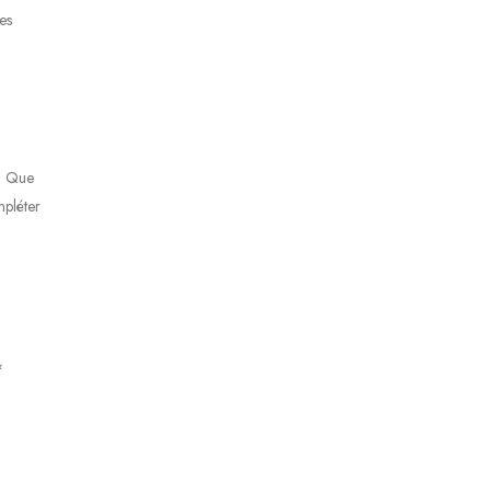
es
e. Que
mpléter
&