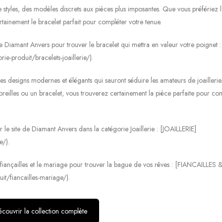
e styles, des modèles discrets aux pièces plus imposantes. Que vous préfériez l
rtainement le bracelet parfait pour compléter votre tenue.
 de Diamant Anvers pour trouver le bracelet qui mettra en valeur votre poignet :
ie-produit/bracelets-joaillerie/).
des designs modernes et élégants qui sauront séduire les amateurs de joailleri
reilles ou un bracelet, vous trouverez certainement la pièce parfaite pour co
le site de Diamant Anvers dans la catégorie Joaillerie : [JOAILLERIE]
e/).
es fiançailles et le mariage pour trouver la bague de vos rêves : [FIANCAILLES 
t/fiancailles-mariage/).
couvrir la collection complète