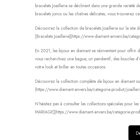
bracelets Joaillerie se déclinent dans une grande variété d
bracelets joncs ou les chaînes délicates, vous trouverez ce
Découvrez la collection de bracelets Joaillerie sur le site
[Bracelets Joaillerie](https://www.diamant-anvers.be/categor
En 2021, les bijoux en diamant se réinventent pour offrir 
vous recherchiez une bague, un pendentif, des boucles d’o
votre look et briller en toutes occasions.
Découvrez la collection complète de bijoux en diamant sur 
(https://www.diamant-anvers.be/categorie-produit/joailleri
N’hésitez pas à consulter les collections spéciales pour l
MARIAGE](https://www.diamant-anvers.be/categorie-produi
Dé