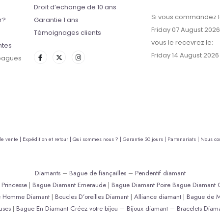
Droit d’echange de 10 ans
Si vous commandez l
r?
Garantie 1 ans
Friday 07 August 2026
Témoignages clients
vous le recevrez le:
ntes
Friday 14 August 2026
 bagues
de vente |
Expédition et retour |
Qui sommes nous ? |
Garantie 30 jours |
Partenariats |
Nous con
Diamants
–
Bague de fiançailles
–
Pendentif diamant
Princesse
|
Bague Diamant Emeraude
|
Bague Diamant Poire
Bague Diamant 
e Homme Diamant
|
Boucles D’oreilles Diamant
|
Alliance diamant
|
Bague de M
uses
|
Bague En Diamant
Créez votre bijou
–
Bijoux diamant
–
Bracelets Diam