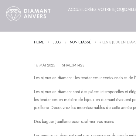
ACCUEIL
CRÉEZ VOTRE BIJOU
JOAILL
HOME
BLOG
NON CLASSÉ
« LES BIJOUX EN DIA
16 MAI 2025
SHALOM1423
Les bijoux en diamant : les tendances incontournables de 
Les bijoux en diamant sont des pièces intemporelles et élé
les tendances en matière de bijoux en diamant évoluent po
joaillerie. Découvrez les incontournables de cette année po
Des bagues Joaillerie pour sublimer vos mains
Les bagues en diamant sont des accessoires de mode indis