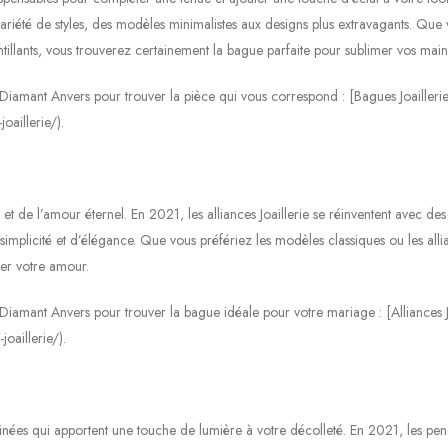
ariété de styles, des modèles minimalistes aux designs plus extravagants. Que
cintillants, vous trouverez certainement la bague parfaite pour sublimer vos main
e Diamant Anvers pour trouver la pièce qui vous correspond : [Bagues Joaillerie
oaillerie/).
t de l’amour éternel. En 2021, les alliances Joaillerie se réinventent avec des
simplicité et d’élégance. Que vous préfériez les modèles classiques ou les alli
ler votre amour.
de Diamant Anvers pour trouver la bague idéale pour votre mariage : [Alliances J
oaillerie/).
finées qui apportent une touche de lumière à votre décolleté. En 2021, les pen