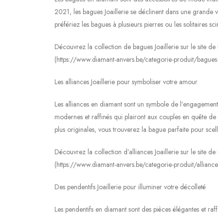
2021, les bagues Joaillerie se déclinent dans une grande v
préfériez les bagues à plusieurs pierres ou les solitaires s
Découvrez la collection de bagues Joaillerie sur le site d
(https://www.diamant-anvers.be/categorie-produit/bagues-j
Les alliances Joaillerie pour symboliser votre amour
Les alliances en diamant sont un symbole de l’engagement e
modernes et raffinés qui plairont aux couples en quête de 
plus originales, vous trouverez la bague parfaite pour scel
Découvrez la collection d’alliances Joaillerie sur le site 
(https://www.diamant-anvers.be/categorie-produit/alliance-j
Des pendentifs Joaillerie pour illuminer votre décolleté
Les pendentifs en diamant sont des pièces élégantes et raf