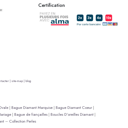
Certification
e:
tacter |
site-map |
blog
Ovale
|
Bague Diamant Marquise
|
Bague Diamant Coeur
|
ariage
|
Bague de fiançailles
|
Boucles D’oreilles Diamant
|
ant
–
Collection Perles