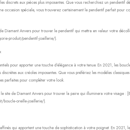
dèles discrets aux pièces plus imposantes. Que vous recherchiez un pendentif dé
ne occasion spéciale, vous trouverez certainement le pendentif parfait pour c
e de Diamant Anvers pour trouver le pendentif qui mettra en valeur votre décolle
rie-produit/pendentif-joaillerie/).
x
entiels pour apporter une touche d’élégance à votre tenue. En 2021, les boucl
es discrètes aux créoles imposantes. Que vous préfériez les modèles classiques
es parfaites pour compléter votre look.
r le site de Diamant Anvers pour trouver la paire qui illuminera votre visage : 
/boucle-oreille-joaillerie/).
affinés qui apportent une touche de sophistication à votre poignet. En 2021, l