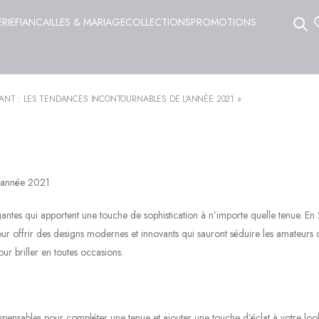
ERIE
FIANCAILLES & MARIAGE
COLLECTIONS
PROMOTIONS
MANT : LES TENDANCES INCONTOURNABLES DE L’ANNÉE 2021 »
l’année 2021
gantes qui apportent une touche de sophistication à n’importe quelle tenue. En
ur offrir des designs modernes et innovants qui sauront séduire les amateurs 
ur briller en toutes occasions.
pensables pour compléter une tenue et ajouter une touche d’éclat à votre loo