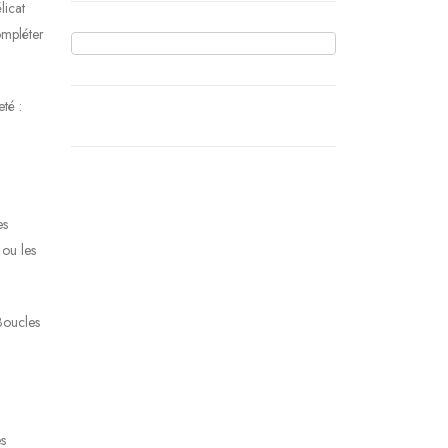
licat
ompléter
té :
es
 ou les
[Boucles
es