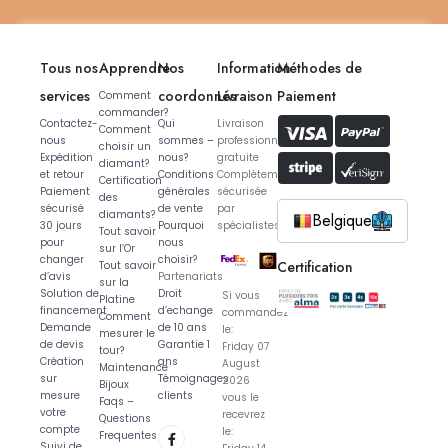
Tous nos
Apprendre
Nos
Information
Méthodes de
services
coordonnés
Livraison
Paiement
Comment
commander?
Contactez-
Qui
Livraison
Comment
nous
sommes –
professionnelle
choisir un
Expédition
nous?
gratuite
diamant?
et retour
Conditions
Complètement
Certification
Paiement
générales
sécurisée
des
sécurisé
de vente
par
diamants?
Belgique
30 jours
Pourquoi
spécialistes
Tout savoir
pour
nous
sur l’Or
changer
choisir?
Certification
Tout savoir
d’avis
Partenariats
sur la
Solution de
Droit
Si vous
Platine
financement
d’echange
commandez
Comment
Demande
de 10 ans
le:
mesurer le
de devis
Garantie 1
Friday 07
tour?
Création
ans
August
Maintenance
sur
Témoignages
2026
Bijoux
mesure
clients
vous le
Faqs –
votre
recevrez
Questions
compte
le:
Frequentes
Suivi de