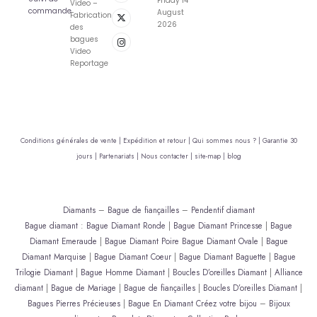
Friday 14
Video –
commande
August
Fabrication
2026
des
bagues
Video
Reportage
Conditions générales de vente |
Expédition et retour |
Qui sommes nous ? |
Garantie 30
jours |
Partenariats |
Nous contacter |
site-map |
blog
Diamants
–
Bague de fiançailles
–
Pendentif diamant
Bague diamant
:
Bague Diamant Ronde
|
Bague Diamant Princesse
|
Bague
Diamant Emeraude
|
Bague Diamant Poire
Bague Diamant Ovale
|
Bague
Diamant Marquise
|
Bague Diamant Coeur
|
Bague Diamant Baguette
|
Bague
Trilogie Diamant
|
Bague Homme Diamant
|
Boucles D’oreilles Diamant
|
Alliance
diamant
|
Bague de Mariage
|
Bague de fiançailles
|
Boucles D’oreilles Diamant
|
Bagues Pierres Précieuses
|
Bague En Diamant
Créez votre bijou
–
Bijoux