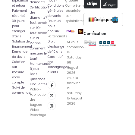
Expédition
nous?
gratuite
diamant?
et retour
Conditions
Complètement
Certification
Paiement
générales
sécurisée
des
sécurisé
de vente
par
diamants?
Belgique
30 jours
Pourquoi
spécialistes
Tout savoir
pour
nous
sur l’Or
changer
choisir?
Certification
Tout savoir
d’avis
Partenariats
sur la
Solution de
Droit
Si vous
Platine
financement
d’echange
commandez
Comment
Demande
de 10 ans
le:
mesurer le
de devis
Garantie 1
Saturday
tour?
Création
ans
08
Maintenance
sur
Témoignages
August
Bijoux
mesure
clients
2026
Faqs –
votre
vous le
Questions
compte
recevrez
Frequentes
Suivi de
le:
Video –
commande
Saturday
Fabrication
15 August
des
2026
bagues
Video
Reportage