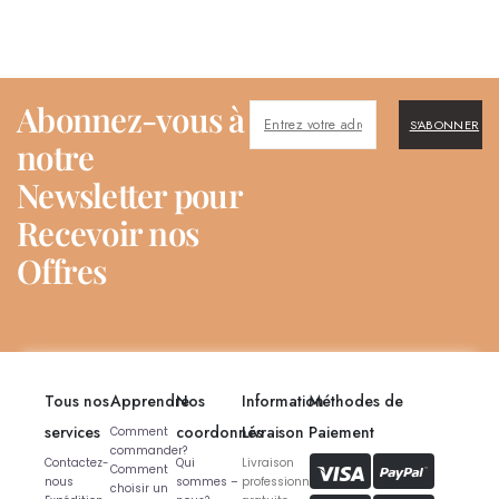
Abonnez-vous à
S'ABONNER
notre
Newsletter pour
Recevoir nos
Offres
Tous nos
Apprendre
Nos
Information
Méthodes de
services
coordonnés
Livraison
Paiement
Comment
commander?
Contactez-
Qui
Livraison
Comment
nous
sommes –
professionnelle
choisir un