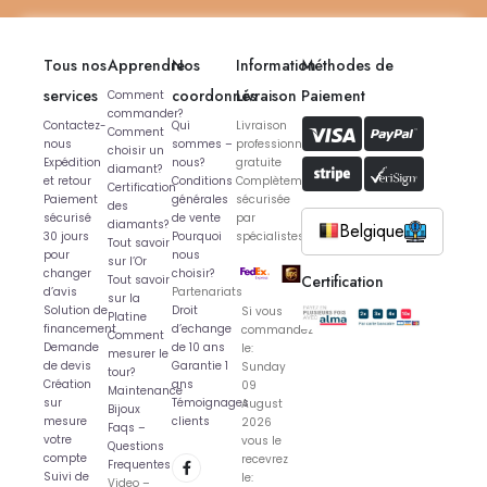
Tous nos
Apprendre
Nos
Information
Méthodes de
services
coordonnés
Livraison
Paiement
Comment
commander?
Contactez-
Qui
Livraison
Comment
nous
sommes –
professionnelle
choisir un
Expédition
nous?
gratuite
diamant?
et retour
Conditions
Complètement
Certification
Paiement
générales
sécurisée
des
sécurisé
de vente
par
diamants?
Belgique
30 jours
Pourquoi
spécialistes
Tout savoir
pour
nous
sur l’Or
changer
choisir?
Certification
Tout savoir
d’avis
Partenariats
sur la
Solution de
Droit
Si vous
Platine
financement
d’echange
commandez
Comment
Demande
de 10 ans
le:
mesurer le
de devis
Garantie 1
Sunday
tour?
Création
ans
09
Maintenance
sur
Témoignages
August
Bijoux
mesure
clients
2026
Faqs –
votre
vous le
Questions
compte
recevrez
Frequentes
Suivi de
le:
Video –