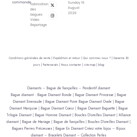
commande
Sunday 16
Fabrication
August
des
2026
bagues
Video
Reportage
Conditions générales de vente |
Expédition et retour |
Qui sommes nous ? |
Garantie 30
jours |
Partenariats |
Nous contacter |
site-map |
blog
Diamants
–
Bague de fiançailles
–
Pendentif diamant
Bague diamant
:
Bague Diamant Ronde
|
Bague Diamant Princesse
|
Bague
Diamant Emeraude
|
Bague Diamant Poire
Bague Diamant Ovale
|
Bague
Diamant Marquise
|
Bague Diamant Coeur
|
Bague Diamant Baguette
|
Bague
Trilogie Diamant
|
Bague Homme Diamant
|
Boucles D’oreilles Diamant
|
Alliance
diamant
|
Bague de Mariage
|
Bague de fiançailles
|
Boucles D’oreilles Diamant
|
Bagues Pierres Précieuses
|
Bague En Diamant
Créez votre bijou
–
Bijoux
diamant
–
Bracelets Diamant
–
Collection Perles