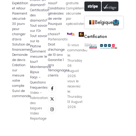
Expédition
nous?
gratuite
diamant?
et retour
Conditions
Complètement
Certification
Paiement
générales
sécurisée
des
sécurisé
de vente
par
diamants?
Belgique
30 jours
Pourquoi
spécialistes
Tout savoir
pour
nous
sur l’Or
changer
choisir?
Certification
Tout savoir
d’avis
Partenariats
sur la
Solution de
Droit
Si vous
Platine
financement
d’echange
commandez
Comment
Demande
de 10 ans
le:
mesurer le
de devis
Garantie 1
Thursday
tour?
Création
ans
06
Maintenance
sur
Témoignages
August
Bijoux
mesure
clients
2026
Faqs –
votre
vous le
Questions
compte
recevrez
Frequentes
Suivi de
le:
Video –
commande
Thursday
Fabrication
13 August
des
2026
bagues
Video
Reportage