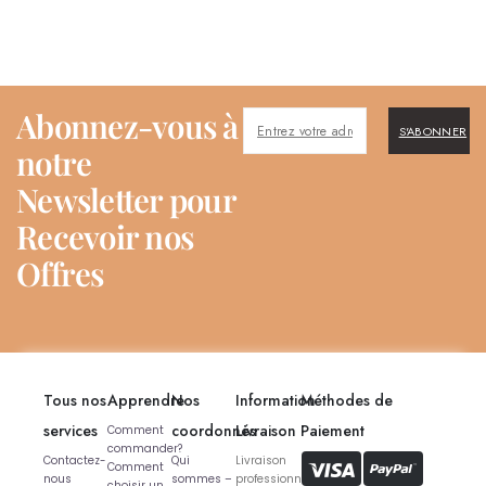
Abonnez-vous à
S'ABONNER
notre
Newsletter pour
Recevoir nos
Offres
Tous nos
Apprendre
Nos
Information
Méthodes de
services
coordonnés
Livraison
Paiement
Comment
commander?
Contactez-
Qui
Livraison
Comment
nous
sommes –
professionnelle
choisir un