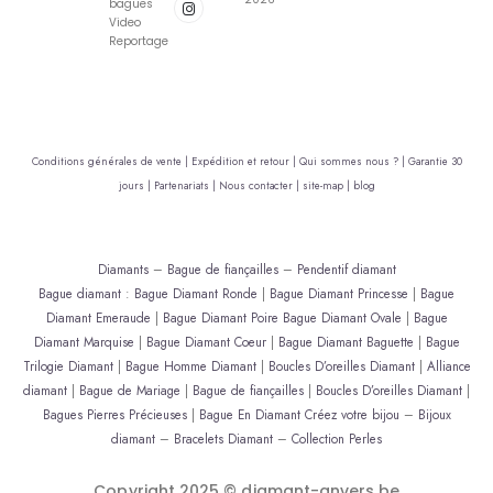
bagues
Video
Reportage
Conditions générales de vente |
Expédition et retour |
Qui sommes nous ? |
Garantie 30
jours |
Partenariats |
Nous contacter |
site-map |
blog
Diamants
–
Bague de fiançailles
–
Pendentif diamant
Bague diamant
:
Bague Diamant Ronde
|
Bague Diamant Princesse
|
Bague
Diamant Emeraude
|
Bague Diamant Poire
Bague Diamant Ovale
|
Bague
Diamant Marquise
|
Bague Diamant Coeur
|
Bague Diamant Baguette
|
Bague
Trilogie Diamant
|
Bague Homme Diamant
|
Boucles D’oreilles Diamant
|
Alliance
diamant
|
Bague de Mariage
|
Bague de fiançailles
|
Boucles D’oreilles Diamant
|
Bagues Pierres Précieuses
|
Bague En Diamant
Créez votre bijou
–
Bijoux
diamant
–
Bracelets Diamant
–
Collection Perles
Copyright 2025 © diamant-anvers.be