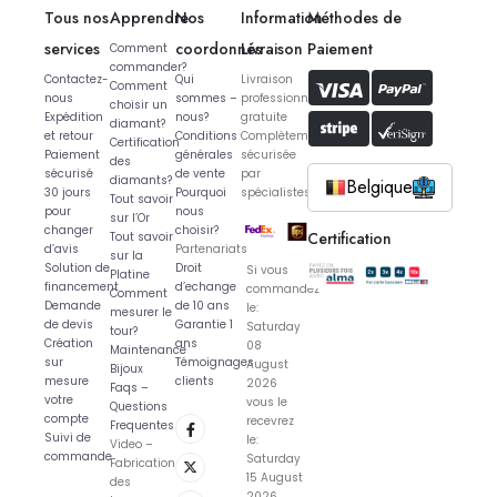
Tous nos
Apprendre
Nos
Information
Méthodes de
services
coordonnés
Livraison
Paiement
Comment
commander?
Contactez-
Qui
Livraison
Comment
nous
sommes –
professionnelle
choisir un
Expédition
nous?
gratuite
diamant?
et retour
Conditions
Complètement
Certification
Paiement
générales
sécurisée
des
sécurisé
de vente
par
diamants?
Belgique
30 jours
Pourquoi
spécialistes
Tout savoir
pour
nous
sur l’Or
changer
choisir?
Certification
Tout savoir
d’avis
Partenariats
sur la
Solution de
Droit
Si vous
Platine
financement
d’echange
commandez
Comment
Demande
de 10 ans
le:
mesurer le
de devis
Garantie 1
Saturday
tour?
Création
ans
08
Maintenance
sur
Témoignages
August
Bijoux
mesure
clients
2026
Faqs –
votre
vous le
Questions
compte
recevrez
Frequentes
Suivi de
le:
Video –
commande
Saturday
Fabrication
15 August
des
2026