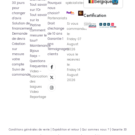
Belgique
30 jours
Pourquoi
spécialistes
Tout savoir
pour
nous
sur l’Or
changer
choisir?
Certification
Tout savoir
d’avis
Partenariats
sur la
Solution de
Droit
Si vous
Platine
financement
d’echange
commandez
Comment
Demande
de 10 ans
le:
mesurer le
de devis
Garantie 1
Friday 07
tour?
Création
ans
August
Maintenance
sur
Témoignages
2026
Bijoux
mesure
clients
vous le
Faqs –
votre
recevrez
Questions
compte
le:
Frequentes
Suivi de
Friday 14
Video –
commande
August
Fabrication
2026
des
bagues
Video
Reportage
Conditions générales de vente |
Expédition et retour |
Qui sommes nous ? |
Garantie 30