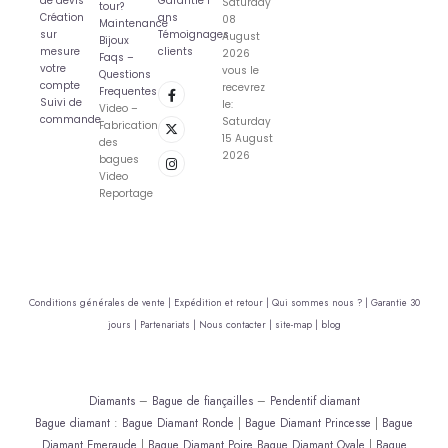
de devis
Garantie 1
Saturday
tour?
Création
ans
08
Maintenance
sur
Témoignages
August
Bijoux
mesure
clients
2026
Faqs –
votre
vous le
Questions
compte
recevrez
Frequentes
Suivi de
le:
Video –
commande
Saturday
Fabrication
15 August
des
2026
bagues
Video
Reportage
Conditions générales de vente |
Expédition et retour |
Qui sommes nous ? |
Garantie 30
jours |
Partenariats |
Nous contacter |
site-map |
blog
Diamants
–
Bague de fiançailles
–
Pendentif diamant
Bague diamant
:
Bague Diamant Ronde
|
Bague Diamant Princesse
|
Bague
Diamant Emeraude
|
Bague Diamant Poire
Bague Diamant Ovale
|
Bague