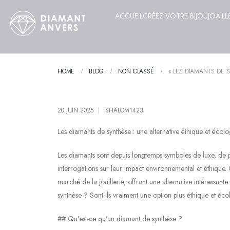
ACCUEIL
CRÉEZ VOTRE BIJOU
JOAILL
HOME
BLOG
NON CLASSÉ
« LES DIAMANTS DE 
20 JUIN 2025
SHALOM1423
Les diamants de synthèse : une alternative éthique et écol
Les diamants sont depuis longtemps symboles de luxe, de p
interrogations sur leur impact environnemental et éthique. 
marché de la joaillerie, offrant une alternative intéressan
synthèse ? Sont-ils vraiment une option plus éthique et éc
## Qu’est-ce qu’un diamant de synthèse ?