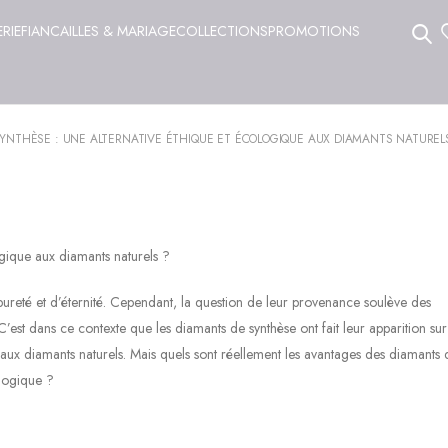
ERIE
FIANCAILLES & MARIAGE
COLLECTIONS
PROMOTIONS
SYNTHÈSE : UNE ALTERNATIVE ÉTHIQUE ET ÉCOLOGIQUE AUX DIAMANTS NATURELS
ogique aux diamants naturels ?
ureté et d’éternité. Cependant, la question de leur provenance soulève des
C’est dans ce contexte que les diamants de synthèse ont fait leur apparition sur
te aux diamants naturels. Mais quels sont réellement les avantages des diamants 
ologique ?