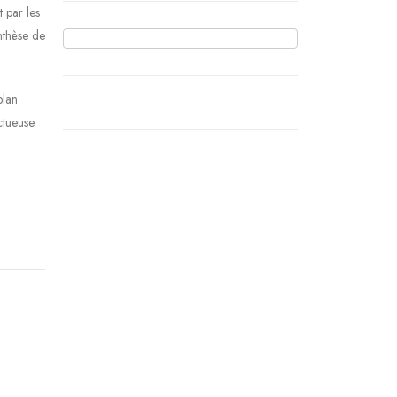
 par les
nthèse de
plan
ctueuse