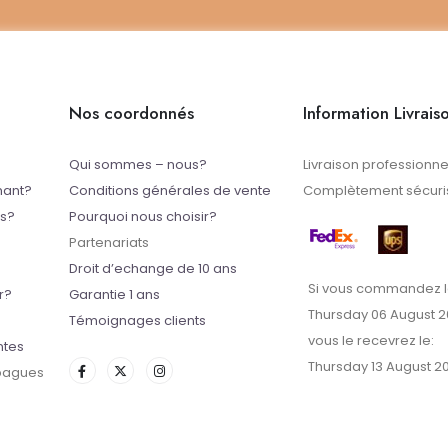
Nos coordonnés
Information Livrais
Qui sommes – nous?
Livraison professionne
mant?
Conditions générales de vente
Complètement sécuris
ts?
Pourquoi nous choisir?
Partenariats
Droit d’echange de 10 ans
Si vous commandez l
r?
Garantie 1 ans
Thursday 06 August 
Témoignages clients
vous le recevrez le:
ntes
Thursday 13 August 2
 bagues