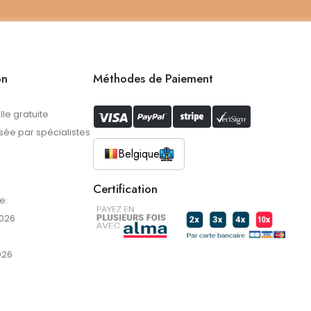
on
Méthodes de Paiement
lle gratuite
ée par spécialistes
Belgique
Certification
e:
2026
026