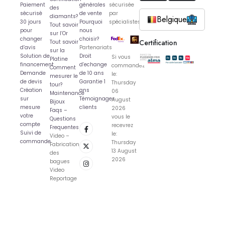
Paiement
générales
sécurisée
des
sécurisé
de vente
par
diamants?
Belgique
30 jours
Pourquoi
spécialistes
Tout savoir
pour
nous
sur l’Or
changer
choisir?
Certification
Tout savoir
d’avis
Partenariats
sur la
Solution de
Droit
Si vous
Platine
financement
d’echange
commandez
Comment
Demande
de 10 ans
le:
mesurer le
de devis
Garantie 1
Thursday
tour?
Création
ans
06
Maintenance
sur
Témoignages
August
Bijoux
mesure
clients
2026
Faqs –
votre
vous le
Questions
compte
recevrez
Frequentes
Suivi de
le:
Video –
commande
Thursday
Fabrication
13 August
des
2026
bagues
Video
Reportage