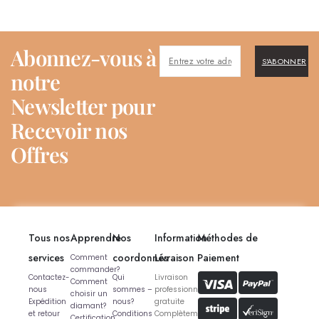
Abonnez-vous à
S'ABONNER
notre
Newsletter pour
Recevoir nos
Offres
Tous nos
Apprendre
Nos
Information
Méthodes de
services
coordonnés
Livraison
Paiement
Comment
commander?
Contactez-
Qui
Livraison
Comment
nous
sommes –
professionnelle
choisir un
Expédition
nous?
gratuite
diamant?
et retour
Conditions
Complètement
Certification