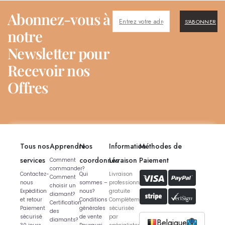
Abonnez-vous à
S'ABONNER
notre
Newsletter pour
Recevoir nos
Offres
Tous nos
Apprendre
Nos
Information
Méthodes de
services
coordonnés
Livraison
Paiement
Comment
commander?
Contactez-
Qui
Livraison
Comment
nous
sommes –
professionnelle
choisir un
Expédition
nous?
gratuite
diamant?
et retour
Conditions
Complètement
Certification
Paiement
générales
sécurisée
des
sécurisé
de vente
par
diamants?
Belgique