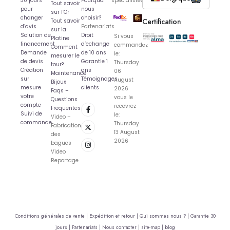
30 jours
Pourquoi
spécialistes
Tout savoir
pour
nous
sur l’Or
changer
choisir?
Certification
Tout savoir
d’avis
Partenariats
sur la
Solution de
Droit
Si vous
Platine
financement
d’echange
commandez
Comment
Demande
de 10 ans
le:
mesurer le
de devis
Garantie 1
Thursday
tour?
Création
ans
06
Maintenance
sur
Témoignages
August
Bijoux
mesure
clients
2026
Faqs –
votre
vous le
Questions
compte
recevrez
Frequentes
Suivi de
le:
Video –
commande
Thursday
Fabrication
13 August
des
2026
bagues
Video
Reportage
Conditions générales de vente |
Expédition et retour |
Qui sommes nous ? |
Garantie 30
jours |
Partenariats |
Nous contacter |
site-map |
blog