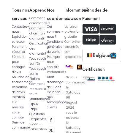
Tous nos
Apprendre
Nos
Information
Méthodes de
services
coordonnés
Livraison
Paiement
Comment
commander?
Contactez-
Qui
Livraison
Comment
nous
sommes –
professionnelle
choisir un
Expédition
nous?
gratuite
diamant?
et retour
Conditions
Complètement
Certification
Paiement
générales
sécurisée
des
sécurisé
de vente
par
diamants?
Belgique
30 jours
Pourquoi
spécialistes
Tout savoir
pour
nous
sur l’Or
changer
choisir?
Certification
Tout savoir
d’avis
Partenariats
sur la
Solution de
Droit
Si vous
Platine
financement
d’echange
commandez
Comment
Demande
de 10 ans
le:
mesurer le
de devis
Garantie 1
Saturday
tour?
Création
ans
08
Maintenance
sur
Témoignages
August
Bijoux
mesure
clients
2026
Faqs –
votre
vous le
Questions
compte
recevrez
Frequentes
Suivi de
le:
Video –
commande
Saturday
Fabrication
15 August