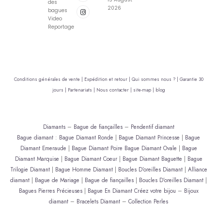
des
2026
bagues
Video
Reportage
Conditions générales de vente |
Expédition et retour |
Qui sommes nous ? |
Garantie 30
jours |
Partenariats |
Nous contacter |
site-map |
blog
Diamants
–
Bague de fiançailles
–
Pendentif diamant
Bague diamant
:
Bague Diamant Ronde
|
Bague Diamant Princesse
|
Bague
Diamant Emeraude
|
Bague Diamant Poire
Bague Diamant Ovale
|
Bague
Diamant Marquise
|
Bague Diamant Coeur
|
Bague Diamant Baguette
|
Bague
Trilogie Diamant
|
Bague Homme Diamant
|
Boucles D’oreilles Diamant
|
Alliance
diamant
|
Bague de Mariage
|
Bague de fiançailles
|
Boucles D’oreilles Diamant
|
Bagues Pierres Précieuses
|
Bague En Diamant
Créez votre bijou
–
Bijoux
diamant
–
Bracelets Diamant
–
Collection Perles