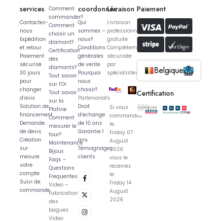
services
coordonnés
Livraison
Paiement
Comment
commander?
Contactez-
Qui
Livraison
Comment
nous
sommes –
professionnelle
choisir un
Expédition
nous?
gratuite
diamant?
et retour
Conditions
Complètement
Certification
Paiement
générales
sécurisée
des
sécurisé
de vente
par
diamants?
Belgique
30 jours
Pourquoi
spécialistes
Tout savoir
pour
nous
sur l’Or
changer
choisir?
Certification
Tout savoir
d’avis
Partenariats
sur la
Solution de
Droit
Si vous
Platine
financement
d’echange
commandez
Comment
Demande
de 10 ans
le:
mesurer le
de devis
Garantie 1
Friday 07
tour?
Création
ans
August
Maintenance
sur
Témoignages
2026
Bijoux
mesure
clients
vous le
Faqs –
votre
recevrez
Questions
compte
le:
Frequentes
Suivi de
Friday 14
Video –
commande
August
Fabrication
2026
des
bagues
Video