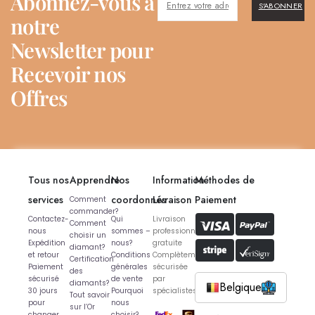
Abonnez-vous à
S'ABONNER
notre
Newsletter pour
Recevoir nos
Offres
Tous nos
Apprendre
Nos
Information
Méthodes de
services
coordonnés
Livraison
Paiement
Comment
commander?
Contactez-
Qui
Livraison
Comment
nous
sommes –
professionnelle
choisir un
Expédition
nous?
gratuite
diamant?
et retour
Conditions
Complètement
Certification
Paiement
générales
sécurisée
des
sécurisé
de vente
par
diamants?
Belgique
30 jours
Pourquoi
spécialistes
Tout savoir
pour
nous
sur l’Or
changer
choisir?