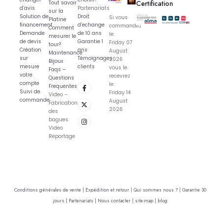
Certification
Tout savoir
d’avis
Partenariats
sur la
Solution de
Droit
Si vous
Platine
financement
d’echange
commandez
Comment
Demande
de 10 ans
le:
mesurer le
de devis
Garantie 1
Friday 07
tour?
Création
ans
August
Maintenance
sur
Témoignages
2026
Bijoux
mesure
clients
vous le
Faqs –
votre
recevrez
Questions
compte
le:
Frequentes
Suivi de
Friday 14
Video –
commande
August
Fabrication
2026
des
bagues
Video
Reportage
Conditions générales de vente |
Expédition et retour |
Qui sommes nous ? |
Garantie 30
jours |
Partenariats |
Nous contacter |
site-map |
blog