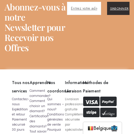
Abonnez-vous à
S'ABONNER
notre
Newsletter pour
Recevoir nos
Offres
Tous nos
Apprendre
Nos
Information
Méthodes de
services
coordonnés
Livraison
Paiement
Comment
commander?
Contactez-
Qui
Livraison
Comment
nous
sommes –
professionnelle
choisir un
Expédition
nous?
gratuite
diamant?
et retour
Conditions
Complètement
Certification
Paiement
générales
sécurisée
des
sécurisé
de vente
par
diamants?
Belgique
30 jours
Pourquoi
spécialistes
Tout savoir