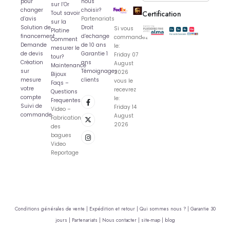
pour
nous
sur l’Or
changer
choisir?
Certification
Tout savoir
d’avis
Partenariats
sur la
Solution de
Droit
Si vous
Platine
financement
d’echange
commandez
Comment
Demande
de 10 ans
le:
mesurer le
de devis
Garantie 1
Friday 07
tour?
Création
ans
August
Maintenance
sur
Témoignages
2026
Bijoux
mesure
clients
vous le
Faqs –
votre
recevrez
Questions
compte
le:
Frequentes
Suivi de
Friday 14
Video –
commande
August
Fabrication
2026
des
bagues
Video
Reportage
Conditions générales de vente |
Expédition et retour |
Qui sommes nous ? |
Garantie 30
jours |
Partenariats |
Nous contacter |
site-map |
blog