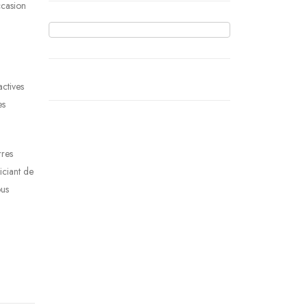
ccasion
ctives
es
rres
iciant de
ous