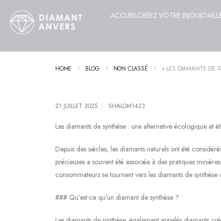
ACCUEIL
CRÉEZ VOTRE BIJOU
JOAILL
HOME
BLOG
NON CLASSÉ
« LES DIAMANTS DE 
21 JUILLET 2025
SHALOM1423
Les diamants de synthèse : une alternative écologique et é
Depuis des siècles, les diamants naturels ont été considé
précieuses a souvent été associée à des pratiques minière
consommateurs se tournent vers les diamants de synthèse 
### Qu’est-ce qu’un diamant de synthèse ?
Les diamants de synthèse, également appelés diamants créés