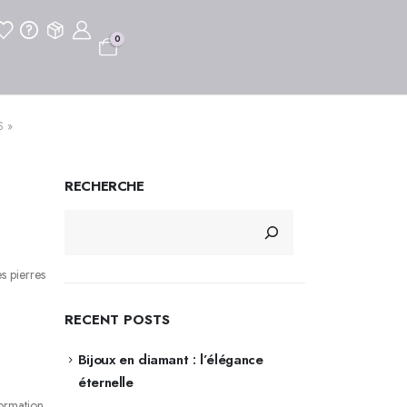
0
S »
RECHERCHE
s pierres
RECENT POSTS
Bijoux en diamant : l’élégance
éternelle
formation