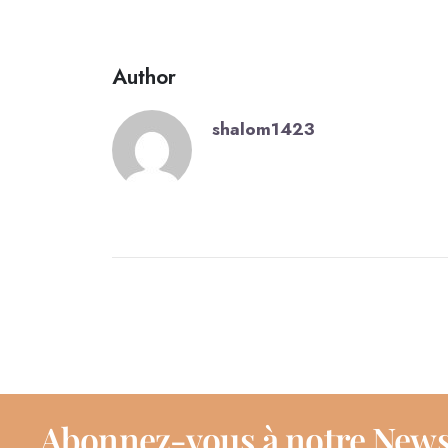
Author
shalom1423
Abonnez-vous à notre News