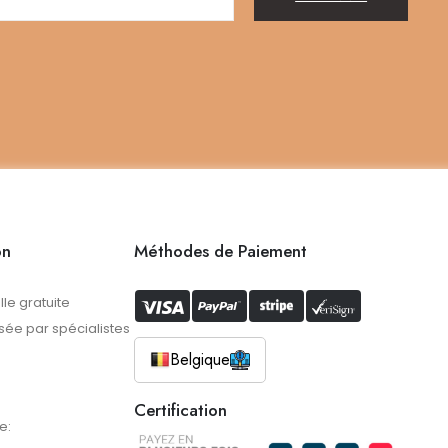
on
Méthodes de Paiement
lle gratuite
ée par spécialistes
Belgique
Certification
e: