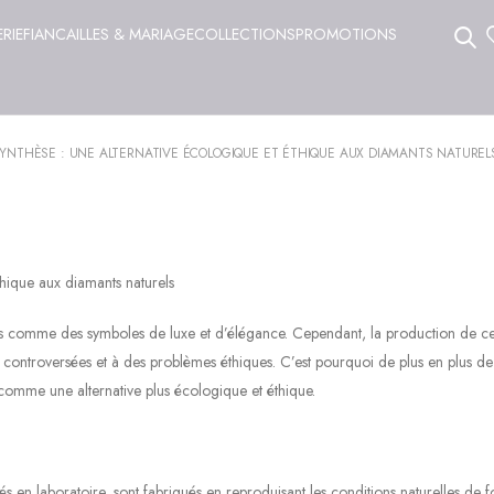
ERIE
FIANCAILLES & MARIAGE
COLLECTIONS
PROMOTIONS
SYNTHÈSE : UNE ALTERNATIVE ÉCOLOGIQUE ET ÉTHIQUE AUX DIAMANTS NATUREL
thique aux diamants naturels
rés comme des symboles de luxe et d’élégance. Cependant, la production de ce
s controversées et à des problèmes éthiques. C’est pourquoi de plus en plus de
comme une alternative plus écologique et éthique.
 en laboratoire, sont fabriqués en reproduisant les conditions naturelles de 