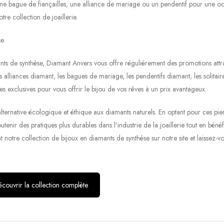
 une bague de fiançailles, une alliance de mariage ou un pendentif pour une o
re collection de joaillerie.
se
s de synthèse, Diamant Anvers vous offre régulièrement des promotions attra
s alliances diamant, les bagues de mariage, les pendentifs diamant, les solitair
 exclusives pour vous offrir le bijou de vos rêves à un prix avantageux.
lternative écologique et éthique aux diamants naturels. En optant pour ces pie
utenir des pratiques plus durables dans l’industrie de la joaillerie tout en bénéf
notre collection de bijoux en diamants de synthèse sur notre site et laissez-v
couvrir la collection complète