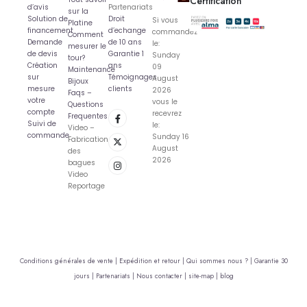
Certification
d’avis
Partenariats
sur la
Solution de
Droit
Si vous
Platine
financement
d’echange
commandez
Comment
Demande
de 10 ans
le:
mesurer le
de devis
Garantie 1
Sunday
tour?
Création
ans
09
Maintenance
sur
Témoignages
August
Bijoux
mesure
clients
2026
Faqs –
votre
vous le
Questions
compte
recevrez
Frequentes
Suivi de
le:
Video –
commande
Sunday 16
Fabrication
August
des
2026
bagues
Video
Reportage
Conditions générales de vente |
Expédition et retour |
Qui sommes nous ? |
Garantie 30
jours |
Partenariats |
Nous contacter |
site-map |
blog