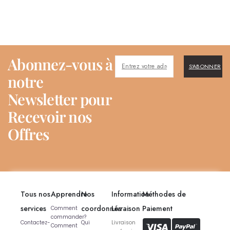
Abonnez-vous à
S'ABONNER
notre
Newsletter pour
Recevoir nos
Offres
Tous nos
Apprendre
Nos
Information
Méthodes de
services
coordonnés
Livraison
Paiement
Comment
commander?
Contactez-
Qui
Livraison
Comment