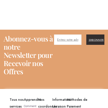
Abonnez-vous à
S'ABONNER
notre
Newsletter pour
Recevoir nos
Offres
Tous nos
Apprendre
Nos
Information
Méthodes de
services
coordonnés
Livraison
Paiement
Comment