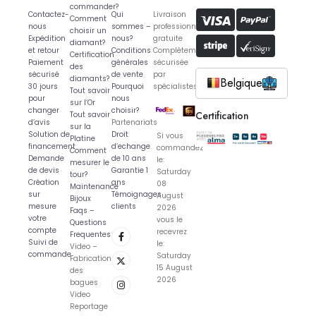
commander?
Contactez-
Qui
Livraison
Comment
nous
sommes –
professionnelle
choisir un
Expédition
nous?
gratuite
diamant?
et retour
Conditions
Complètement
Certification
Paiement
générales
sécurisée
des
sécurisé
de vente
par
diamants?
Belgique
30 jours
Pourquoi
spécialistes
Tout savoir
pour
nous
sur l’Or
changer
choisir?
Certification
Tout savoir
d’avis
Partenariats
sur la
Solution de
Droit
Si vous
Platine
financement
d’echange
commandez
Comment
Demande
de 10 ans
le:
mesurer le
de devis
Garantie 1
Saturday
tour?
Création
ans
08
Maintenance
sur
Témoignages
August
Bijoux
mesure
clients
2026
Faqs –
votre
vous le
Questions
compte
recevrez
Frequentes
Suivi de
le:
Video –
commande
Saturday
Fabrication
15 August
des
2026
bagues
Video
Reportage