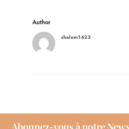
Author
shalom1423
Abonnez-vous à notre News