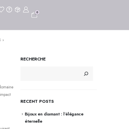
0
S »
RECHERCHE
 domaine
 impact
RECENT POSTS
Bijoux en diamant : l’élégance
éternelle
uisant