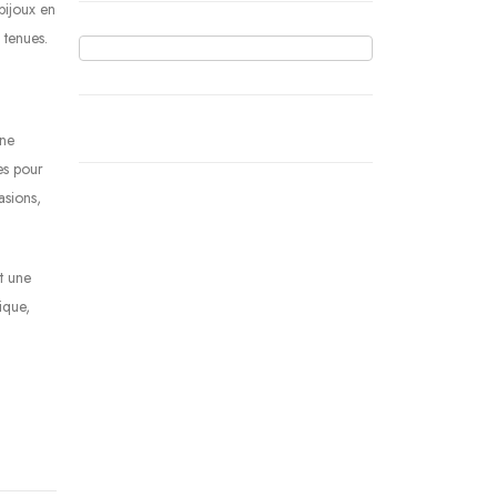
bijoux en
 tenues.
une
nes pour
asions,
t une
ique,