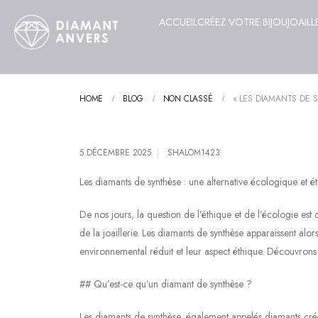
ACCUEIL
CRÉEZ VOTRE BIJOU
JOAILL
HOME
BLOG
NON CLASSÉ
« LES DIAMANTS DE 
5 DÉCEMBRE 2025
SHALOM1423
Les diamants de synthèse : une alternative écologique et é
De nos jours, la question de l’éthique et de l’écologie e
de la joaillerie. Les diamants de synthèse apparaissent alo
environnemental réduit et leur aspect éthique. Découvrons 
## Qu’est-ce qu’un diamant de synthèse ?
Les diamants de synthèse, également appelés diamants créés