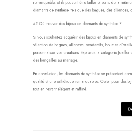
remarquable, et ils peuvent être taillés et sertis de la m
diamants de synthèse, tels que des bagues, des alliances, d
## Où trouver des bijoux en diamants de synthèse ?
Si vous souhaitez acquérir des bijoux en diamants de synt
sélection de bagues, alliances, pendentifs, boucles d’oreill
personnaliser vos créations. Explorez la catégorie Joailler
des fiançailles au mariage.
En conclusion, les diamants de synthèse se présentent com
qualité et une esthétique remarquables. Opter pour des bijou
tout en restant élégant et raffiné.
Dé