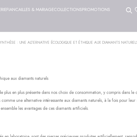
ERIE
FIANCAILLES & MARIAGE
COLLECTIONS
PROMOTIONS
SYNTHÈSE : UNE ALTERNATIVE ÉCOLOGIQUE ET ÉTHIQUE AUX DIAMANTS NATUREL
thique aux diamants naturels
st de plus en plus présente dans nos choix de consommation, y compris dans le
rs comme une alternative intéressante aux diamants naturels, à la fois pour leur
ensemble les avantages de ces diamants artificiels.
 en laboratoire, sont des pierres précieuses produites artificiellement, reprod