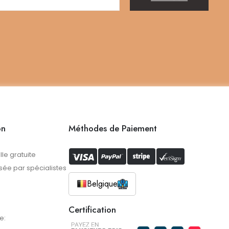
on
Méthodes de Paiement
lle gratuite
ée par spécialistes
Belgique
Certification
e: