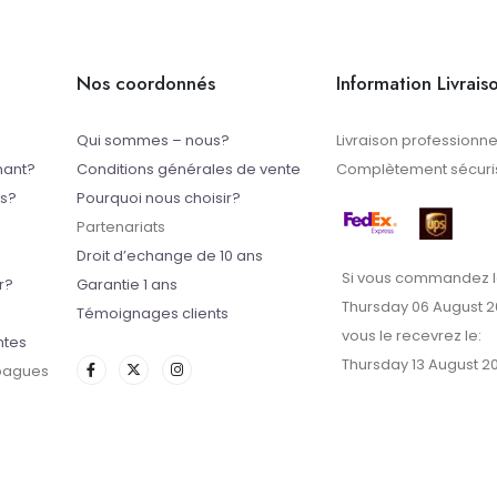
Nos coordonnés
Information Livrais
Qui sommes – nous?
Livraison professionne
mant?
Conditions générales de vente
Complètement sécuris
ts?
Pourquoi nous choisir?
Partenariats
Droit d’echange de 10 ans
Si vous commandez l
r?
Garantie 1 ans
Thursday 06 August 
Témoignages clients
vous le recevrez le:
ntes
Thursday 13 August 2
 bagues