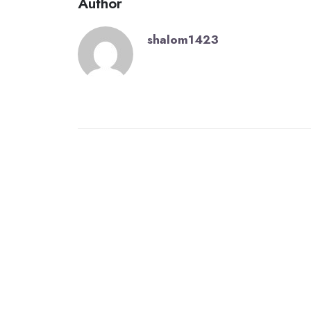
Author
shalom1423