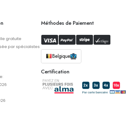
on
Méthodes de Paiement
lle gratuite
ée par spécialistes
Belgique
Certification
e:
2026
026