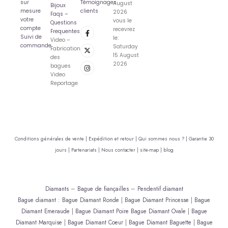
sur
Témoignages
August
Bijoux
mesure
clients
2026
Faqs –
votre
vous le
Questions
compte
recevrez
Frequentes
Suivi de
le:
Video –
commande
Saturday
Fabrication
15 August
des
2026
bagues
Video
Reportage
Conditions générales de vente |
Expédition et retour |
Qui sommes nous ? |
Garantie 30
jours |
Partenariats |
Nous contacter |
site-map |
blog
Diamants
–
Bague de fiançailles
–
Pendentif diamant
Bague diamant
:
Bague Diamant Ronde
|
Bague Diamant Princesse
|
Bague
Diamant Emeraude
|
Bague Diamant Poire
Bague Diamant Ovale
|
Bague
Diamant Marquise
|
Bague Diamant Coeur
|
Bague Diamant Baguette
|
Bague