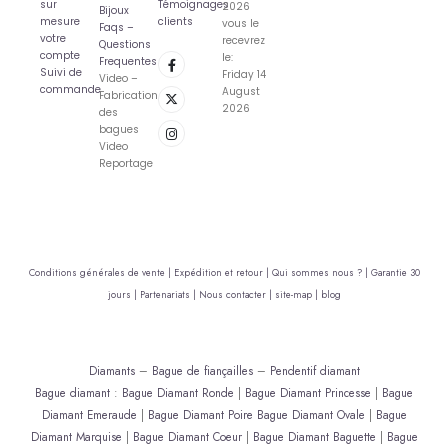
sur
Témoignages
2026
Bijoux
mesure
clients
vous le
Faqs –
votre
recevrez
Questions
compte
le:
Frequentes
Suivi de
Friday 14
Video –
commande
August
Fabrication
2026
des
bagues
Video
Reportage
Conditions générales de vente |
Expédition et retour |
Qui sommes nous ? |
Garantie 30
jours |
Partenariats |
Nous contacter |
site-map |
blog
Diamants
–
Bague de fiançailles
–
Pendentif diamant
Bague diamant
:
Bague Diamant Ronde
|
Bague Diamant Princesse
|
Bague
Diamant Emeraude
|
Bague Diamant Poire
Bague Diamant Ovale
|
Bague
Diamant Marquise
|
Bague Diamant Coeur
|
Bague Diamant Baguette
|
Bague