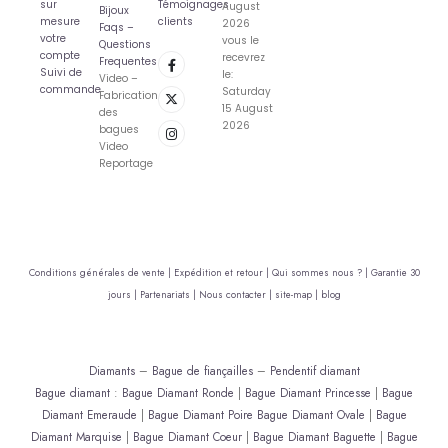
sur
Témoignages
August
Bijoux
mesure
clients
2026
Faqs –
votre
vous le
Questions
compte
recevrez
Frequentes
Suivi de
le:
Video –
commande
Saturday
Fabrication
15 August
des
2026
bagues
Video
Reportage
Conditions générales de vente |
Expédition et retour |
Qui sommes nous ? |
Garantie 30
jours |
Partenariats |
Nous contacter |
site-map |
blog
Diamants
–
Bague de fiançailles
–
Pendentif diamant
Bague diamant
:
Bague Diamant Ronde
|
Bague Diamant Princesse
|
Bague
Diamant Emeraude
|
Bague Diamant Poire
Bague Diamant Ovale
|
Bague
Diamant Marquise
|
Bague Diamant Coeur
|
Bague Diamant Baguette
|
Bague