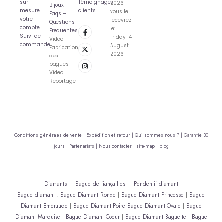
sur
Témoignages
2026
Bijoux
mesure
clients
vous le
Faqs –
votre
recevrez
Questions
compte
le:
Frequentes
Suivi de
Friday 14
Video –
commande
August
Fabrication
2026
des
bagues
Video
Reportage
Conditions générales de vente |
Expédition et retour |
Qui sommes nous ? |
Garantie 30
jours |
Partenariats |
Nous contacter |
site-map |
blog
Diamants
–
Bague de fiançailles
–
Pendentif diamant
Bague diamant
:
Bague Diamant Ronde
|
Bague Diamant Princesse
|
Bague
Diamant Emeraude
|
Bague Diamant Poire
Bague Diamant Ovale
|
Bague
Diamant Marquise
|
Bague Diamant Coeur
|
Bague Diamant Baguette
|
Bague