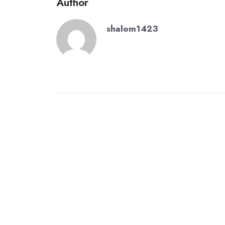
Author
shalom1423