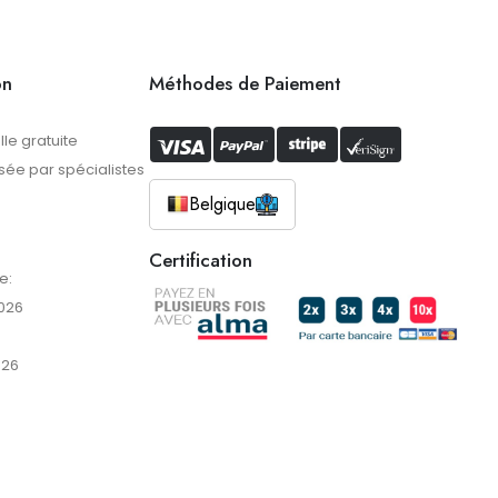
on
Méthodes de Paiement
lle gratuite
ée par spécialistes
Belgique
Certification
e:
026
026