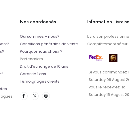
Nos coordonnés
Information Livrais
Qui sommes – nous?
Livraison professionne
mant?
Conditions générales de vente
Complètement sécuris
ts?
Pourquoi nous choisir?
Partenariats
Droit d’echange de 10 ans
Si vous commandez l
r?
Garantie 1 ans
Saturday 08 August 2
Témoignages clients
vous le recevrez le:
ntes
Saturday 15 August 2
 bagues