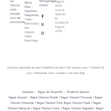
sur
Témoignages
August
Bijoux
mesure
clients
2026
Faqs –
votre
vous le
Questions
compte
recevrez
Frequentes
Suivi de
le:
Video –
commande
Sunday 16
Fabrication
August
des
2026
bagues
Video
Reportage
Conditions générales de vente |
Expédition et retour |
Qui sommes nous ? |
Garantie 30
jours |
Partenariats |
Nous contacter |
site-map |
blog
Diamants
–
Bague de fiançailles
–
Pendentif diamant
Bague diamant
:
Bague Diamant Ronde
|
Bague Diamant Princesse
|
Bague
Diamant Emeraude
|
Bague Diamant Poire
Bague Diamant Ovale
|
Bague
Diamant Marquise
|
Bague Diamant Coeur
|
Bague Diamant Baguette
|
Bague