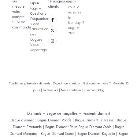
sur
Témoignages
2026
Bijoux
mesure
clients
vous le
Faqs –
votre
recevrez
Questions
compte
le:
Frequentes
Suivi de
Monday 17
Video –
commande
August
Fabrication
2026
des
bagues
Video
Reportage
Conditions générales de vente |
Expédition et retour |
Qui sommes nous ? |
Garantie 30
jours |
Partenariats |
Nous contacter |
site-map |
blog
Diamants
–
Bague de fiançailles
–
Pendentif diamant
Bague diamant
:
Bague Diamant Ronde
|
Bague Diamant Princesse
|
Bague
Diamant Emeraude
|
Bague Diamant Poire
Bague Diamant Ovale
|
Bague
Diamant Marquise
|
Bague Diamant Coeur
|
Bague Diamant Baguette
|
Bague