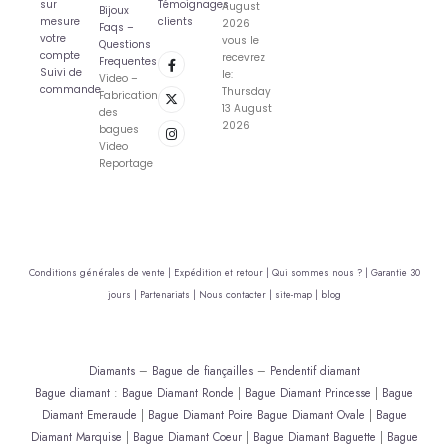
sur
Témoignages
August
Bijoux
mesure
clients
2026
Faqs –
votre
vous le
Questions
compte
recevrez
Frequentes
Suivi de
le:
Video –
commande
Thursday
Fabrication
13 August
des
2026
bagues
Video
Reportage
Conditions générales de vente |
Expédition et retour |
Qui sommes nous ? |
Garantie 30
jours |
Partenariats |
Nous contacter |
site-map |
blog
Diamants
–
Bague de fiançailles
–
Pendentif diamant
Bague diamant
:
Bague Diamant Ronde
|
Bague Diamant Princesse
|
Bague
Diamant Emeraude
|
Bague Diamant Poire
Bague Diamant Ovale
|
Bague
Diamant Marquise
|
Bague Diamant Coeur
|
Bague Diamant Baguette
|
Bague