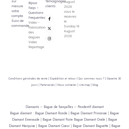
sur
Témoignages
August
Bijoux
mesure
clients
2026
Faqs –
votre
vous le
Questions
compte
recevrez
Frequentes
Suivi de
le:
Video –
commande
Sunday 16
Fabrication
August
des
2026
bagues
Video
Reportage
Conditions générales de vente |
Expédition et retour |
Qui sommes nous ? |
Garantie 30
jours |
Partenariats |
Nous contacter |
site-map |
blog
Diamants
–
Bague de fiançailles
–
Pendentif diamant
Bague diamant
:
Bague Diamant Ronde
|
Bague Diamant Princesse
|
Bague
Diamant Emeraude
|
Bague Diamant Poire
Bague Diamant Ovale
|
Bague
Diamant Marquise
|
Bague Diamant Coeur
|
Bague Diamant Baguette
|
Bague