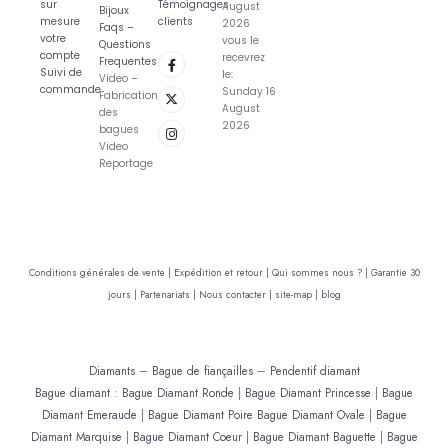
sur
Témoignages
August
Bijoux
mesure
clients
2026
Faqs –
votre
vous le
Questions
compte
recevrez
Frequentes
Suivi de
le:
Video –
commande
Sunday 16
Fabrication
August
des
2026
bagues
Video
Reportage
Conditions générales de vente |
Expédition et retour |
Qui sommes nous ? |
Garantie 30
jours |
Partenariats |
Nous contacter |
site-map |
blog
Diamants
–
Bague de fiançailles
–
Pendentif diamant
Bague diamant
:
Bague Diamant Ronde
|
Bague Diamant Princesse
|
Bague
Diamant Emeraude
|
Bague Diamant Poire
Bague Diamant Ovale
|
Bague
Diamant Marquise
|
Bague Diamant Coeur
|
Bague Diamant Baguette
|
Bague